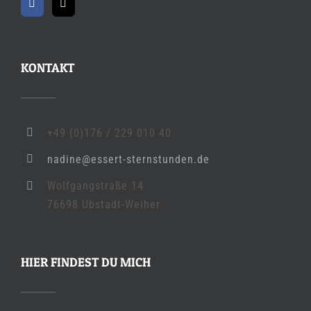
KONTAKT
+49 (0)176 / 229 010 40
nadine@essert-sternstunden.de
Wolfgangstraße 14
76698 Ubstadt-Weiher
HIER FINDEST DU MICH